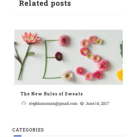
Related posts
The New Rules of Sweats
The New Rules of Sweats
Wh
stephhanoman@gmail.com
June 14, 2017
CATEGORIES